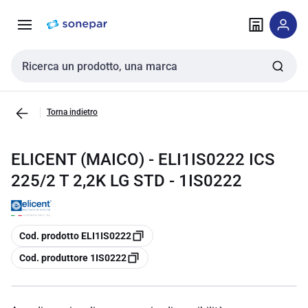
Vai alla
Vai
navigazione
alla
pagina
Cerca input
Torna indietro
ELICENT (MAICO) - ELI1IS0222 ICS
225/2 T 2,2K LG STD - 1IS0222
copia
Cod. prodotto ELI1IS0222
copia
Cod. produttore 1IS0222