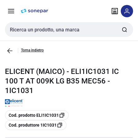
Vai alla
Vai
navigazione
alla
pagina
Cerca input
Torna indietro
ELICENT (MAICO) - ELI1IC1031 IC
100 T AT 009K LG B35 MEC56 -
1IC1031
copia
Cod. prodotto ELI1IC1031
copia
Cod. produttore 1IC1031