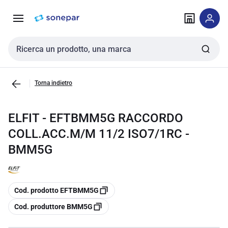
Vai alla
Vai
navigazione
alla
pagina
Cerca input
Torna indietro
ELFIT - EFTBMM5G RACCORDO
COLL.ACC.M/M 11/2 ISO7/1RC -
BMM5G
copia
Cod. prodotto EFTBMM5G
copia
Cod. produttore BMM5G