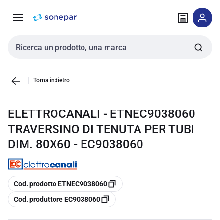
Vai alla
Vai
navigazione
alla
pagina
Cerca input
Torna indietro
ELETTROCANALI - ETNEC9038060
TRAVERSINO DI TENUTA PER TUBI
DIM. 80X60 - EC9038060
copia
Cod. prodotto ETNEC9038060
copia
Cod. produttore EC9038060