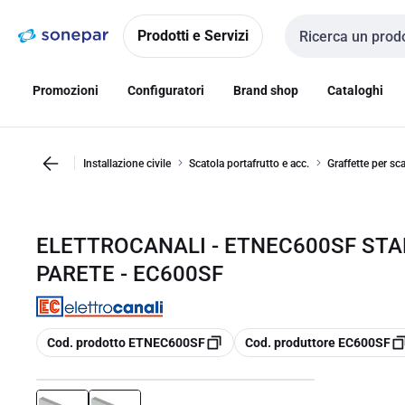
Vai alla
Vai
navigazione
alla
Prodotti e Servizi
Cerca input
pagina
Promozioni
Configuratori
Brand shop
Cataloghi
Installazione civile
Scatola portafrutto e acc.
Graffette per sc
ELETTROCANALI - ETNEC600SF STA
PARETE - EC600SF
copia
copia
Cod. prodotto ETNEC600SF
Cod. produttore EC600SF