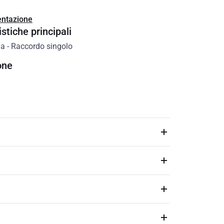
ntazione
stiche principali
ia
-
Raccordo singolo
one