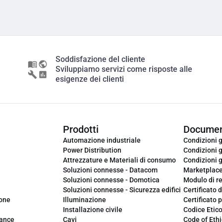
Soddisfazione del cliente
Sviluppiamo servizi come risposte alle
esigenze dei clienti
Prodotti
Documen
Automazione industriale
Condizioni g
Power Distribution
Condizioni g
Attrezzature e Materiali di consumo
Condizioni g
Soluzioni connesse - Datacom
Marketplac
Soluzioni connesse - Domotica
Modulo di r
Soluzioni connesse - Sicurezza edifici
Certificato d
ione
Illuminazione
Certificato p
Installazione civile
Codice Etic
iance
Cavi
Code of Ethi