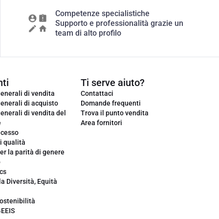
Competenze specialistiche
Supporto e professionalità grazie un
team di alto profilo
ti
Ti serve aiuto?
enerali di vendita
Contattaci
enerali di acquisto
Domande frequenti
enerali di vendita del
Trova il punto vendita
e
Area fornitori
ecesso
i qualità
er la parità di genere
o
cs
la Diversità, Equità
ostenibilità
GEEIS