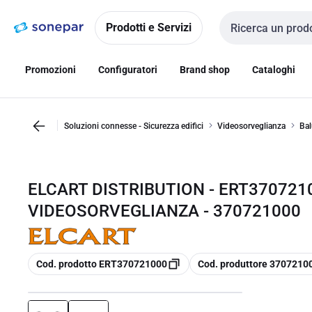
Vai alla
Vai
navigazione
alla
Prodotti e Servizi
Cerca input
pagina
Promozioni
Configuratori
Brand shop
Cataloghi
Soluzioni connesse - Sicurezza edifici
Videosorveglianza
Ba
ELCART DISTRIBUTION - ERT370721
VIDEOSORVEGLIANZA - 370721000
copia
copia
Cod. prodotto ERT370721000
Cod. produttore 3707210