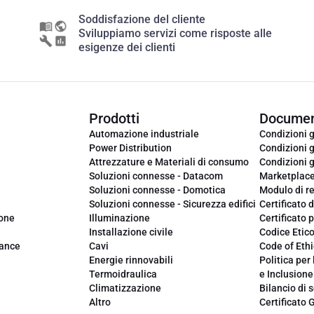
Soddisfazione del cliente
Sviluppiamo servizi come risposte alle
esigenze dei clienti
Prodotti
Documen
Automazione industriale
Condizioni g
Power Distribution
Condizioni g
Attrezzature e Materiali di consumo
Condizioni g
Soluzioni connesse - Datacom
Marketplac
Soluzioni connesse - Domotica
Modulo di r
Soluzioni connesse - Sicurezza edifici
Certificato d
ione
Illuminazione
Certificato p
Installazione civile
Codice Etic
iance
Cavi
Code of Ethi
Energie rinnovabili
Politica per 
Termoidraulica
e Inclusione
Climatizzazione
Bilancio di s
Altro
Certificato 