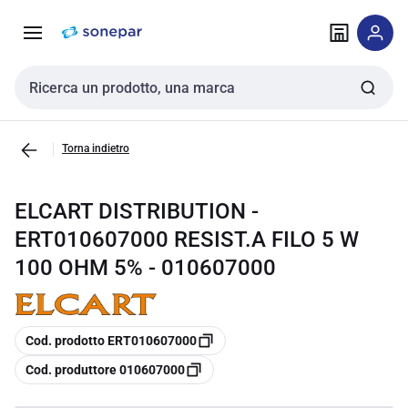
Vai alla
Vai
navigazione
alla
pagina
Cerca input
Torna indietro
ELCART DISTRIBUTION -
ERT010607000 RESIST.A FILO 5 W
100 OHM 5% - 010607000
copia
Cod. prodotto ERT010607000
copia
Cod. produttore 010607000