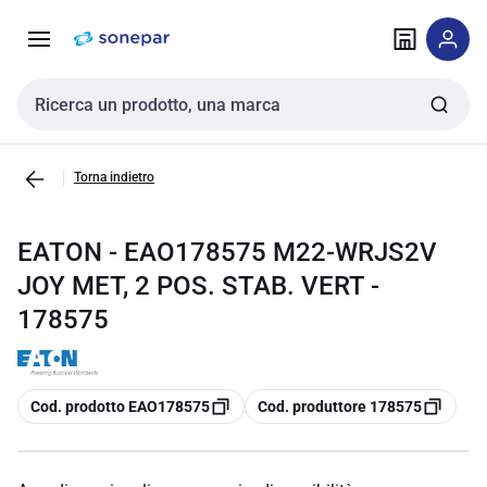
Vai alla
Vai
navigazione
alla
pagina
Cerca input
Torna indietro
EATON - EAO178575 M22-WRJS2V
JOY MET, 2 POS. STAB. VERT -
178575
copia
copia
Cod. prodotto EAO178575
Cod. produttore 178575