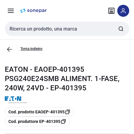
Vai alla
Vai
navigazione
alla
pagina
Cerca input
Torna indietro
EATON - EAOEP-401395
PSG240E24SMB ALIMENT. 1-FASE,
240W, 24VD - EP-401395
copia
Cod. prodotto EAOEP-401395
copia
Cod. produttore EP-401395