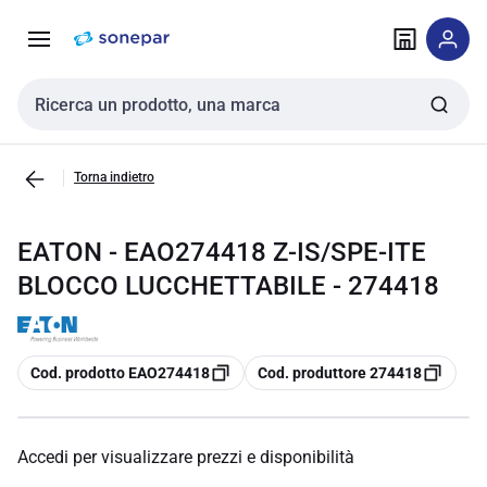
Vai alla
Vai
navigazione
alla
pagina
Cerca input
Torna indietro
EATON - EAO274418 Z-IS/SPE-ITE
BLOCCO LUCCHETTABILE - 274418
copia
copia
Cod. prodotto EAO274418
Cod. produttore 274418
Accedi per visualizzare prezzi e disponibilità