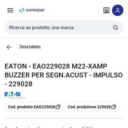
Vai alla
Vai
navigazione
alla
pagina
Cerca input
Torna indietro
EATON - EAO229028 M22-XAMP
BUZZER PER SEGN.ACUST - IMPULSO
- 229028
copia
copia
Cod. prodotto EAO229028
Cod. produttore 229028