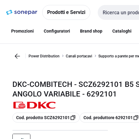
Vai alla
Vai
navigazione
alla
Prodotti e Servizi
Cerca input
pagina
Promozioni
Configuratori
Brand shop
Cataloghi
Power Distribution
Canali portacavi
Supporto a parete per m
DKC-COMBITECH - SCZ6292101 B5
ANGOLO VARIABILE - 6292101
copia
copia
Cod. prodotto SCZ6292101
Cod. produttore 6292101