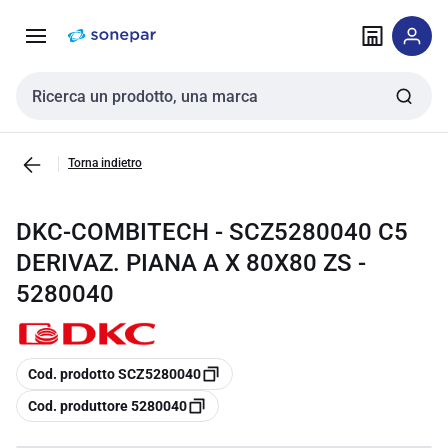
Vai alla
Vai
navigazione
alla
pagina
Cerca input
Torna indietro
DKC-COMBITECH - SCZ5280040 C5
DERIVAZ. PIANA A X 80X80 ZS -
5280040
copia
Cod. prodotto SCZ5280040
copia
Cod. produttore 5280040