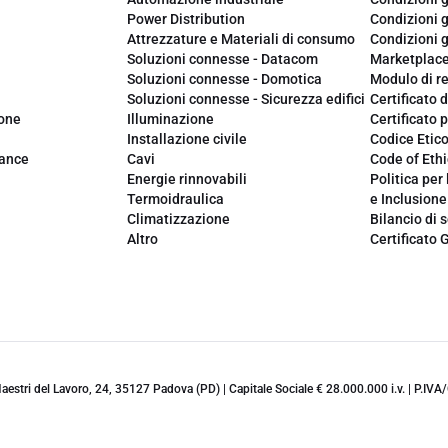
Power Distribution
Condizioni g
Attrezzature e Materiali di consumo
Condizioni g
Soluzioni connesse - Datacom
Marketplac
Soluzioni connesse - Domotica
Modulo di r
Soluzioni connesse - Sicurezza edifici
Certificato d
ione
Illuminazione
Certificato p
Installazione civile
Codice Etic
iance
Cavi
Code of Ethi
Energie rinnovabili
Politica per 
Termoidraulica
e Inclusione
Climatizzazione
Bilancio di s
Altro
Certificato 
 Maestri del Lavoro, 24, 35127 Padova (PD) | Capitale Sociale € 28.000.000 i.v. | P