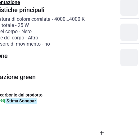
ntazione
stiche principali
ura di colore correlata
-
4000...4000
K
 totale
-
25
W
el corpo
-
Nero
e del corpo
-
Altro
sore di movimento
-
no
one
cazione green
 carbonio del prodotto
-eq
Stima Sonepar