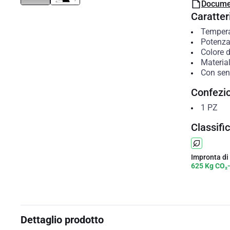
Docume
Caratteri
Temperat
Potenza
Colore d
Material
Con sen
Confezi
1
PZ
Classifi
Impronta di
625 Kg CO₂
Dettaglio prodotto