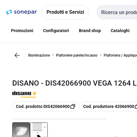
Vai alla
Vai
navigazione
alla
Prodotti e Servizi
Cerca input
pagina
Promozioni
Configuratori
Brand shop
Cataloghi
Illuminazione
Plafoniere parete/incasso
Plafoniera / Appliqu
DISANO - DIS42066900 VEGA 1264 
copia
copia
Cod. prodotto DIS42066900
Cod. produttore 42066900