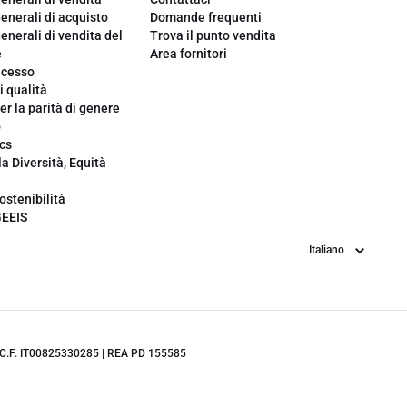
enerali di acquisto
Domande frequenti
enerali di vendita del
Trova il punto vendita
e
Area fornitori
ecesso
i qualità
er la parità di genere
o
cs
la Diversità, Equità
ostenibilità
GEEIS
Lingua
.IVA/C.F. IT00825330285 | REA PD 155585