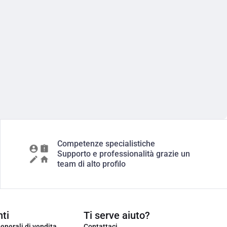
Competenze specialistiche
Supporto e professionalità grazie un
team di alto profilo
ti
Ti serve aiuto?
enerali di vendita
Contattaci