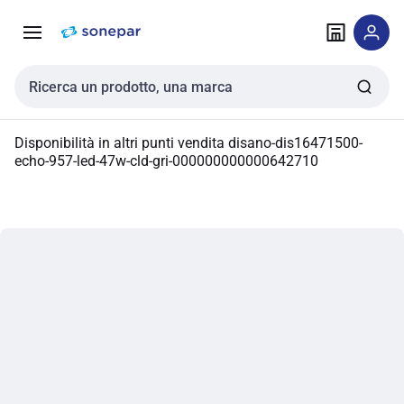
Vai alla
Vai
navigazione
alla
pagina
Cerca input
Disponibilità in altri punti vendita
disano-dis16471500-
echo-957-led-47w-cld-gri-000000000000642710