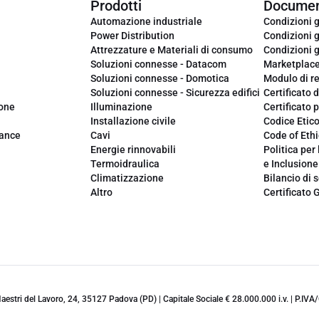
Prodotti
Documen
Automazione industriale
Condizioni g
Power Distribution
Condizioni g
Attrezzature e Materiali di consumo
Condizioni g
Soluzioni connesse - Datacom
Marketplac
Soluzioni connesse - Domotica
Modulo di r
Soluzioni connesse - Sicurezza edifici
Certificato d
ione
Illuminazione
Certificato p
Installazione civile
Codice Etic
iance
Cavi
Code of Ethi
Energie rinnovabili
Politica per 
Termoidraulica
e Inclusione
Climatizzazione
Bilancio di s
Altro
Certificato 
 Maestri del Lavoro, 24, 35127 Padova (PD) | Capitale Sociale € 28.000.000 i.v. | P