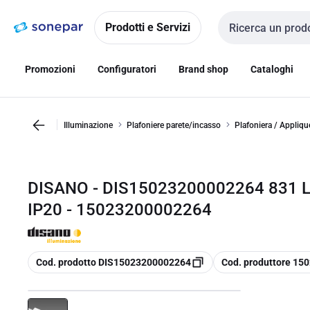
Vai alla
Vai
navigazione
alla
Prodotti e Servizi
Cerca input
pagina
Promozioni
Configuratori
Brand shop
Cataloghi
Illuminazione
Plafoniere parete/incasso
Plafoniera / Appliqu
DISANO - DIS15023200002264 831 L
IP20 - 15023200002264
copia
copia
Cod. prodotto DIS15023200002264
Cod. produttore 1