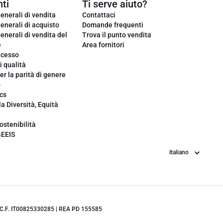
ti
Ti serve aiuto?
enerali di vendita
Contattaci
enerali di acquisto
Domande frequenti
enerali di vendita del
Trova il punto vendita
e
Area fornitori
ecesso
i qualità
er la parità di genere
o
cs
la Diversità, Equità
ostenibilità
GEEIS
Lingua
.IVA/C.F. IT00825330285 | REA PD 155585