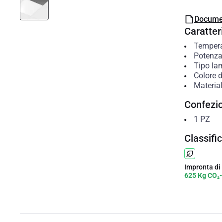
Docume
Caratteri
Temperat
Potenza
Tipo l
Colore d
Material
Confezi
1
PZ
Classifi
Impronta di
625 Kg CO₂