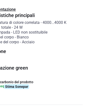
ntazione
stiche principali
ura di colore correlata
-
4000...4000
K
 totale
-
24
W
ampada
-
LED non sostituibile
el corpo
-
Bianco
e del corpo
-
Acciaio
one
cazione green
 carbonio del prodotto
-eq
Stima Sonepar