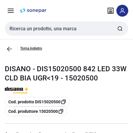
Vai alla
Vai
navigazione
alla
pagina
Cerca input
Torna indietro
DISANO - DIS15020500 842 LED 33W
CLD BIA UGR<19 - 15020500
copia
Cod. prodotto DIS15020500
copia
Cod. produttore 15020500