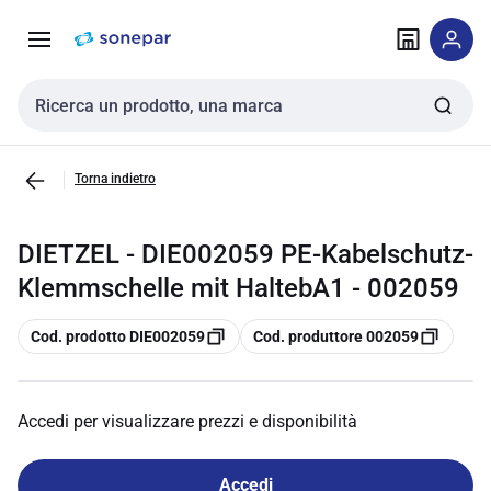
Vai alla
Vai
navigazione
alla
pagina
Cerca input
Torna indietro
DIETZEL - DIE002059 PE-Kabelschutz-
Klemmschelle mit HaltebA1 - 002059
copia
copia
Cod. prodotto DIE002059
Cod. produttore 002059
Accedi per visualizzare prezzi e disponibilità
Accedi