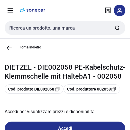
Vai alla
Vai
navigazione
alla
pagina
Cerca input
Torna indietro
DIETZEL - DIE002058 PE-Kabelschutz-
Klemmschelle mit HaltebA1 - 002058
copia
copia
Cod. prodotto DIE002058
Cod. produttore 002058
Accedi per visualizzare prezzi e disponibilità
Accedi