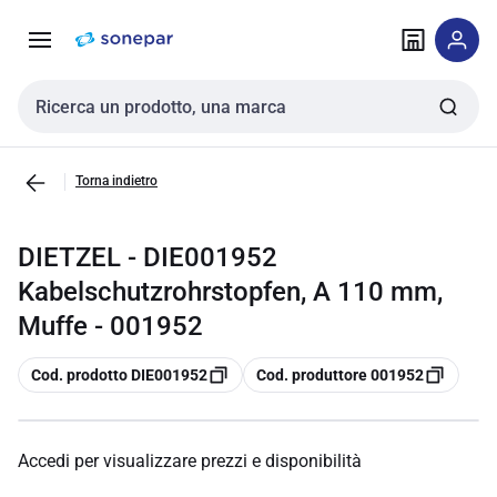
Vai alla
Vai
navigazione
alla
pagina
Cerca input
Torna indietro
DIETZEL - DIE001952
Kabelschutzrohrstopfen, A 110 mm,
Muffe - 001952
copia
copia
Cod. prodotto DIE001952
Cod. produttore 001952
Accedi per visualizzare prezzi e disponibilità