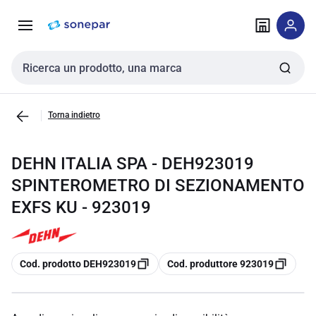
Vai alla
Vai
navigazione
alla
pagina
Cerca input
Torna indietro
DEHN ITALIA SPA - DEH923019
SPINTEROMETRO DI SEZIONAMENTO
EXFS KU - 923019
copia
copia
Cod. prodotto DEH923019
Cod. produttore 923019