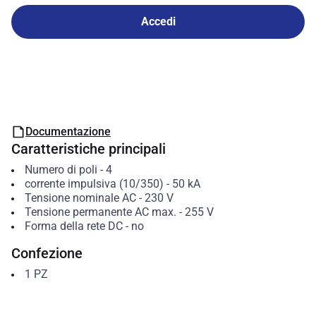
Accedi
Documentazione
Caratteristiche principali
Numero di poli
-
4
corrente impulsiva (10/350)
-
50
kA
Tensione nominale AC
-
230
V
Tensione permanente AC max.
-
255
V
Forma della rete DC
-
no
Confezione
1
PZ