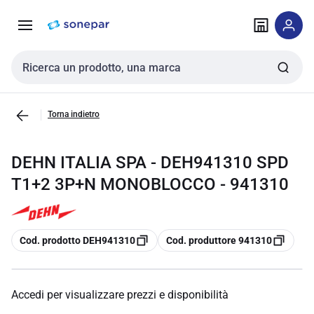
Vai alla
Vai
navigazione
alla
pagina
Cerca input
Torna indietro
DEHN ITALIA SPA - DEH941310 SPD
T1+2 3P+N MONOBLOCCO - 941310
copia
copia
Cod. prodotto DEH941310
Cod. produttore 941310
Accedi per visualizzare prezzi e disponibilità