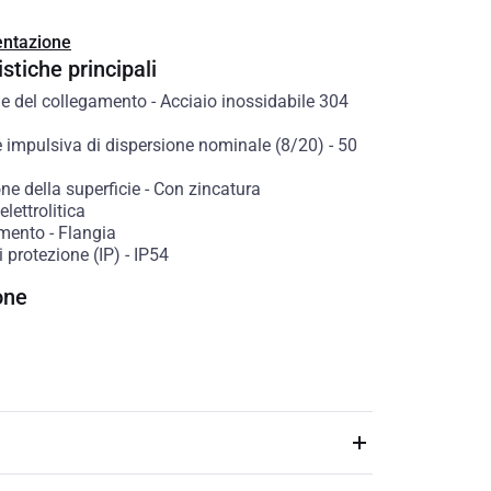
ntazione
stiche principali
le del collegamento
-
Acciaio inossidabile 304
e impulsiva di dispersione nominale (8/20)
-
50
ne della superficie
-
Con zincatura
lettrolitica
amento
-
Flangia
 protezione (IP)
-
IP54
one