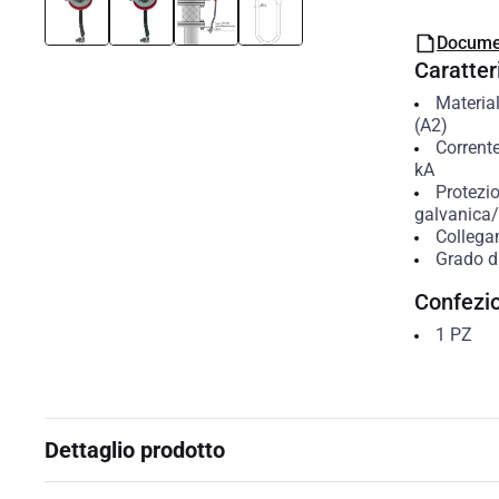
Docume
Caratteri
Materia
(A2)
Corrent
kA
Protezio
galvanica/e
Colleg
Grado di
Confezi
1
PZ
Dettaglio prodotto