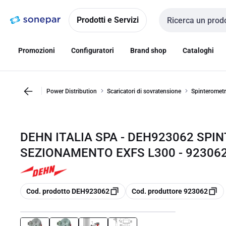
Vai alla
Vai
navigazione
alla
Prodotti e Servizi
Cerca input
pagina
Promozioni
Configuratori
Brand shop
Cataloghi
Power Distribution
Scaricatori di sovratensione
Spinterometr
DEHN ITALIA SPA - DEH923062 SPI
SEZIONAMENTO EXFS L300 - 92306
copia
copia
Cod. prodotto DEH923062
Cod. produttore 923062