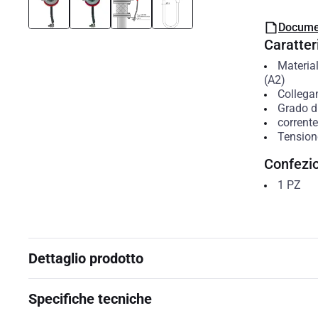
Docume
Caratteri
Materia
(A2)
Colleg
Grado di
corrent
Tension
Confezi
1
PZ
Dettaglio prodotto
Specifiche tecniche