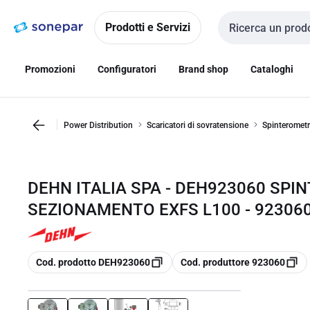
Vai alla
Vai
navigazione
alla
Prodotti e Servizi
Cerca input
pagina
Promozioni
Configuratori
Brand shop
Cataloghi
Power Distribution
Scaricatori di sovratensione
Spinterometr
DEHN ITALIA SPA - DEH923060 SPI
SEZIONAMENTO EXFS L100 - 92306
copia
copia
Cod. prodotto DEH923060
Cod. produttore 923060