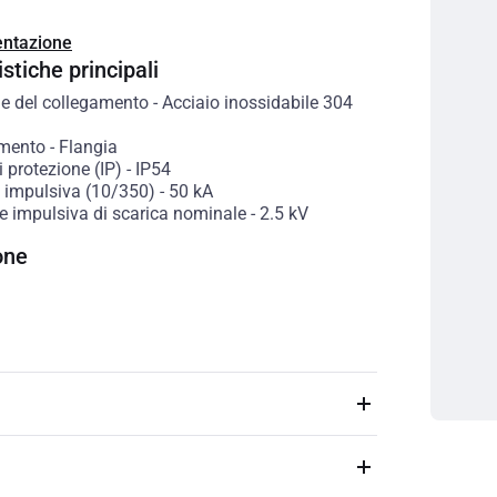
ntazione
stiche principali
le del collegamento
-
Acciaio inossidabile 304
amento
-
Flangia
 protezione (IP)
-
IP54
e impulsiva (10/350)
-
50
kA
e impulsiva di scarica nominale
-
2.5
kV
one