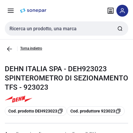
Vai alla
Vai
navigazione
alla
pagina
Cerca input
Torna indietro
DEHN ITALIA SPA - DEH923023
SPINTEROMETRO DI SEZIONAMENTO
TFS - 923023
copia
copia
Cod. prodotto DEH923023
Cod. produttore 923023