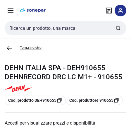
Vai alla
Vai
navigazione
alla
pagina
Cerca input
Torna indietro
DEHN ITALIA SPA - DEH910655
DEHNRECORD DRC LC M1+ - 910655
copia
copia
Cod. prodotto DEH910655
Cod. produttore 910655
Accedi per visualizzare prezzi e disponibilità