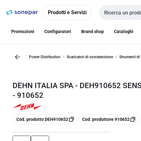
Vai alla
Vai
navigazione
alla
Prodotti e Servizi
Cerca input
pagina
Promozioni
Configuratori
Brand shop
Cataloghi
Power Distribution
Scaricatori di sovratensione
Strumenti di 
DEHN ITALIA SPA - DEH910652 SEN
- 910652
copia
copia
Cod. prodotto DEH910652
Cod. produttore 910652