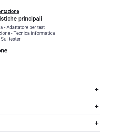
ntazione
stiche principali
ia
-
Adattatore per test
zione
-
Tecnica informatica
-
Sul tester
one