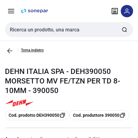
Vai alla
Vai
navigazione
alla
pagina
Cerca input
Torna indietro
DEHN ITALIA SPA - DEH390050
MORSETTO MV FE/TZN PER TD 8-
10MM - 390050
copia
copia
Cod. prodotto DEH390050
Cod. produttore 390050