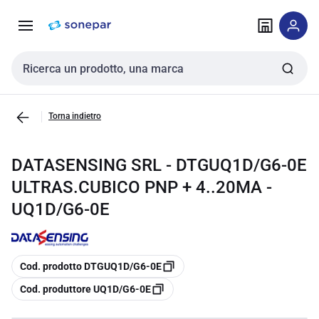
Vai alla
Vai
navigazione
alla
pagina
Cerca input
Torna indietro
DATASENSING SRL - DTGUQ1D/G6-0E
ULTRAS.CUBICO PNP + 4..20MA -
UQ1D/G6-0E
copia
Cod. prodotto DTGUQ1D/G6-0E
copia
Cod. produttore UQ1D/G6-0E