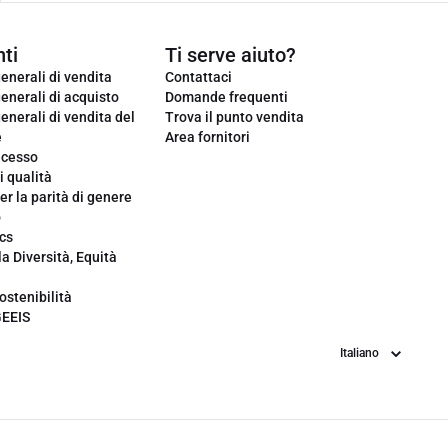
ti
Ti serve aiuto?
enerali di vendita
Contattaci
enerali di acquisto
Domande frequenti
enerali di vendita del
Trova il punto vendita
e
Area fornitori
ecesso
i qualità
er la parità di genere
o
cs
la Diversità, Equità
ostenibilità
GEEIS
Lingua