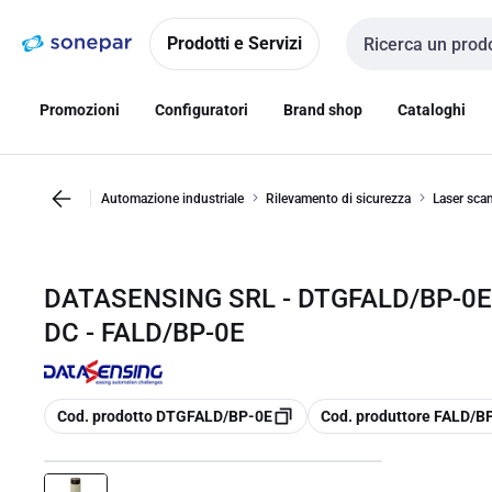
Vai alla
Vai
navigazione
alla
Prodotti e Servizi
Cerca input
pagina
Promozioni
Configuratori
Brand shop
Cataloghi
Automazione industriale
Rilevamento di sicurezza
Laser sca
DATASENSING SRL - DTGFALD/BP-0E
DC - FALD/BP-0E
copia
copia
Cod. prodotto DTGFALD/BP-0E
Cod. produttore FALD/B