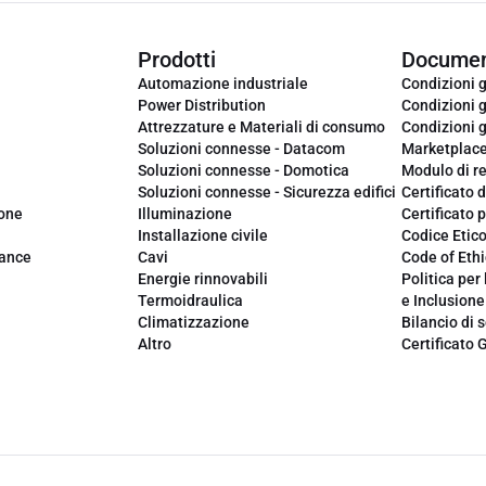
Prodotti
Documen
Automazione industriale
Condizioni g
Power Distribution
Condizioni g
Attrezzature e Materiali di consumo
Condizioni g
Soluzioni connesse - Datacom
Marketplac
Soluzioni connesse - Domotica
Modulo di r
Soluzioni connesse - Sicurezza edifici
Certificato d
ione
Illuminazione
Certificato p
Installazione civile
Codice Etic
iance
Cavi
Code of Ethi
Energie rinnovabili
Politica per 
Termoidraulica
e Inclusione
Climatizzazione
Bilancio di s
Altro
Certificato 