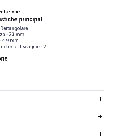
ntazione
stiche principali
-
Rettangolare
zza
-
23
mm
-
4.9
mm
i fori di fissaggio
-
2
one