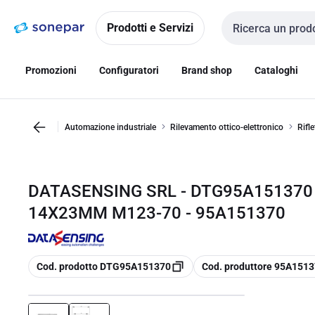
Vai alla
Vai
navigazione
alla
Prodotti e Servizi
Cerca input
pagina
Promozioni
Configuratori
Brand shop
Cataloghi
Automazione industriale
Rilevamento ottico-elettronico
Rifl
DATASENSING SRL - DTG95A151370
14X23MM M123-70 - 95A151370
copia
copia
Cod. prodotto DTG95A151370
Cod. produttore 95A151