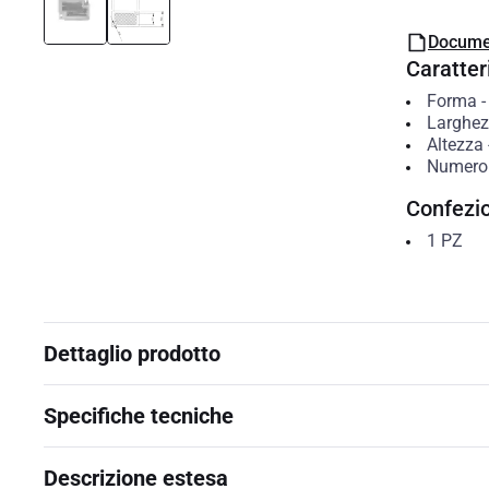
Docume
Caratteri
Forma
Larghe
Altezza
Numero d
Confezi
1
PZ
Dettaglio prodotto
Specifiche tecniche
Descrizione estesa