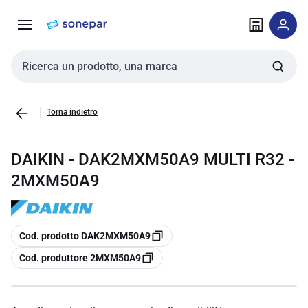
Vai alla
Vai
navigazione
alla
pagina
Cerca input
Torna indietro
DAIKIN - DAK2MXM50A9 MULTI R32 -
2MXM50A9
copia
Cod. prodotto DAK2MXM50A9
copia
Cod. produttore 2MXM50A9