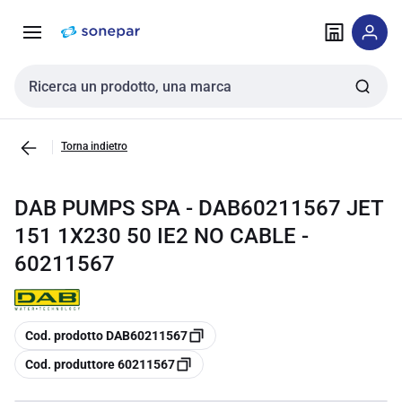
Vai alla
Vai
navigazione
alla
pagina
Cerca input
Torna indietro
DAB PUMPS SPA - DAB60211567 JET
151 1X230 50 IE2 NO CABLE -
60211567
copia
Cod. prodotto DAB60211567
copia
Cod. produttore 60211567