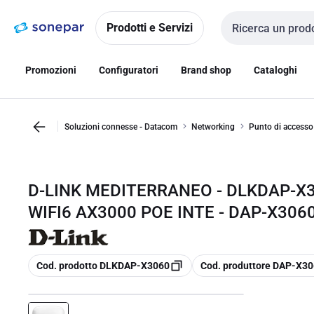
Vai alla
Vai
navigazione
alla
Prodotti e Servizi
Cerca input
pagina
Promozioni
Configuratori
Brand shop
Cataloghi
Soluzioni connesse - Datacom
Networking
Punto di accesso
D-LINK MEDITERRANEO - DLKDAP-X
WIFI6 AX3000 POE INTE - DAP-X306
copia
copia
Cod. prodotto DLKDAP-X3060
Cod. produttore DAP-X3