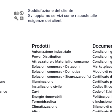
Soddisfazione del cliente
Sviluppiamo servizi come risposte alle
esigenze dei clienti
Prodotti
Documen
Automazione industriale
Condizioni g
Power Distribution
Condizioni g
Attrezzature e Materiali di consumo
Condizioni g
Soluzioni connesse - Datacom
Marketplac
Soluzioni connesse - Domotica
Modulo di r
Soluzioni connesse - Sicurezza edifici
Certificato d
ione
Illuminazione
Certificato p
Installazione civile
Codice Etic
iance
Cavi
Code of Ethi
Energie rinnovabili
Politica per 
Termoidraulica
e Inclusione
Climatizzazione
Bilancio di s
Altro
Certificato 