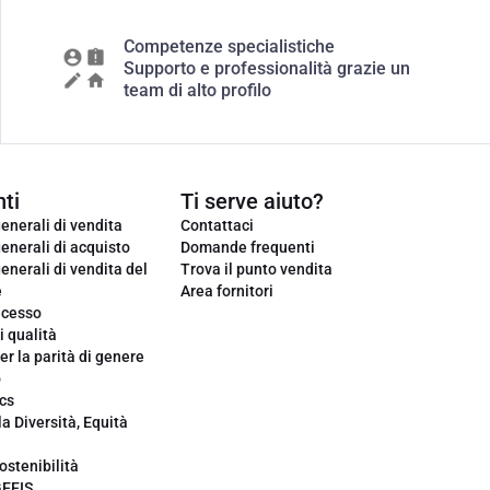
Competenze specialistiche
Supporto e professionalità grazie un
team di alto profilo
ti
Ti serve aiuto?
enerali di vendita
Contattaci
enerali di acquisto
Domande frequenti
enerali di vendita del
Trova il punto vendita
e
Area fornitori
ecesso
i qualità
er la parità di genere
o
cs
la Diversità, Equità
ostenibilità
GEEIS