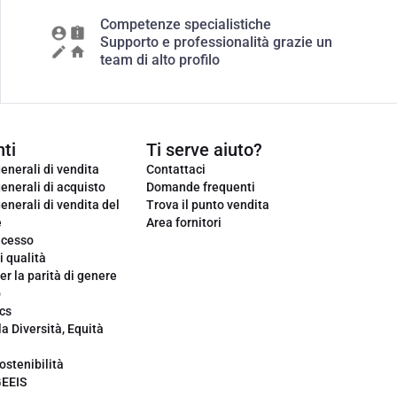
Competenze specialistiche
Supporto e professionalità grazie un
team di alto profilo
ti
Ti serve aiuto?
enerali di vendita
Contattaci
enerali di acquisto
Domande frequenti
enerali di vendita del
Trova il punto vendita
e
Area fornitori
ecesso
i qualità
er la parità di genere
o
cs
la Diversità, Equità
ostenibilità
GEEIS