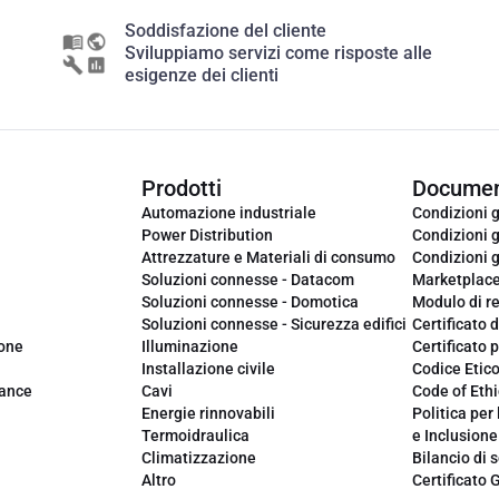
Soddisfazione del cliente
Sviluppiamo servizi come risposte alle
esigenze dei clienti
Prodotti
Documen
Automazione industriale
Condizioni g
Power Distribution
Condizioni g
Attrezzature e Materiali di consumo
Condizioni g
Soluzioni connesse - Datacom
Marketplac
Soluzioni connesse - Domotica
Modulo di r
Soluzioni connesse - Sicurezza edifici
Certificato d
ione
Illuminazione
Certificato p
Installazione civile
Codice Etic
iance
Cavi
Code of Ethi
Energie rinnovabili
Politica per 
Termoidraulica
e Inclusione
Climatizzazione
Bilancio di s
Altro
Certificato 