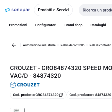
Vai alla
Vai
navigazione
alla
Prodotti e Servizi
Cerca input
pagina
Promozioni
Configuratori
Brand shop
Cataloghi
Automazione industriale
Relais di controllo
Relè di controllo
CROUZET - CRO84874320 SPEED MO
VAC/D - 84874320
copia
copia
Cod. prodotto CRO84874320
Cod. produttore 84874320