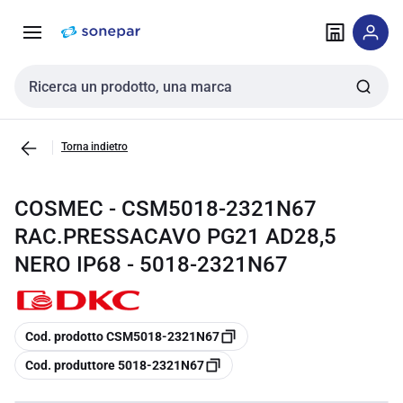
Vai alla
Vai
navigazione
alla
pagina
Cerca input
Torna indietro
COSMEC - CSM5018-2321N67
RAC.PRESSACAVO PG21 AD28,5
NERO IP68 - 5018-2321N67
copia
Cod. prodotto CSM5018-2321N67
copia
Cod. produttore 5018-2321N67