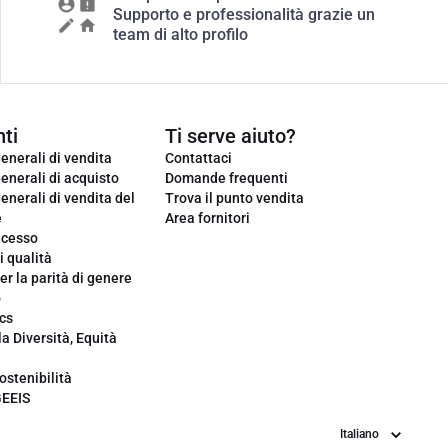
Supporto e professionalità grazie un
team di alto profilo
ti
Ti serve aiuto?
enerali di vendita
Contattaci
enerali di acquisto
Domande frequenti
enerali di vendita del
Trova il punto vendita
e
Area fornitori
ecesso
i qualità
er la parità di genere
o
cs
la Diversità, Equità
ostenibilità
GEEIS
Lingua