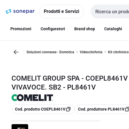
Vai alla
Vai
navigazione
alla
Prodotti e Servizi
Cerca input
pagina
Promozioni
Configuratori
Brand shop
Cataloghi
Soluzioni connesse - Domotica
Videocitofonia
Kit citofonico
COMELIT GROUP SPA - COEPL8461V
VIVAVOCE. SB2 - PL8461V
copia
copia
Cod. prodotto COEPL8461V
Cod. produttore PL8461V