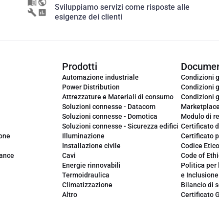
Sviluppiamo servizi come risposte alle
esigenze dei clienti
Prodotti
Documen
Automazione industriale
Condizioni g
Power Distribution
Condizioni g
Attrezzature e Materiali di consumo
Condizioni g
Soluzioni connesse - Datacom
Marketplac
Soluzioni connesse - Domotica
Modulo di r
Soluzioni connesse - Sicurezza edifici
Certificato d
ione
Illuminazione
Certificato p
Installazione civile
Codice Etic
iance
Cavi
Code of Ethi
Energie rinnovabili
Politica per 
Termoidraulica
e Inclusione
Climatizzazione
Bilancio di s
Altro
Certificato 