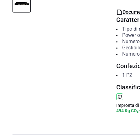
Docume
Caratteri
Tipo di
Power o
Numero 
Gestibil
Numero 
Confezi
1
PZ
Classifi
Impronta di
494 Kg CO₂