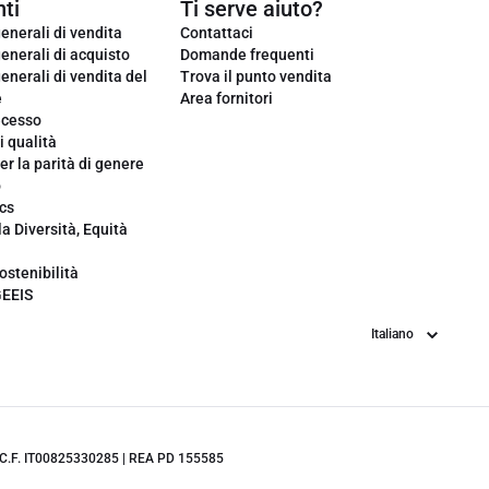
ti
Ti serve aiuto?
enerali di vendita
Contattaci
enerali di acquisto
Domande frequenti
enerali di vendita del
Trova il punto vendita
e
Area fornitori
ecesso
i qualità
er la parità di genere
o
cs
la Diversità, Equità
ostenibilità
GEEIS
Lingua
.IVA/C.F. IT00825330285 | REA PD 155585