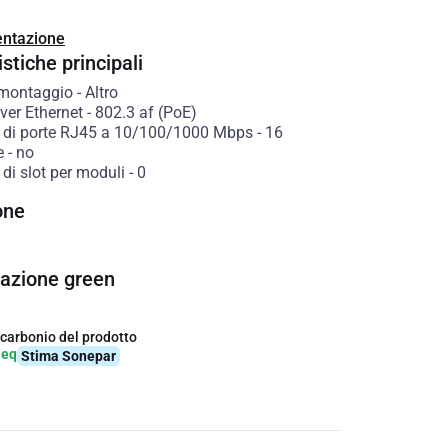
ntazione
stiche principali
 montaggio
-
Altro
ver Ethernet
-
802.3 af (PoE)
di porte RJ45 a 10/100/1000 Mbps
-
16
e
-
no
di slot per moduli
-
0
one
cazione green
 carbonio del prodotto
-eq
Stima Sonepar