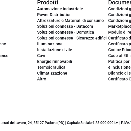
Prodotti
Documen
Automazione industriale
Condizioni g
Power Distribution
Condizioni g
Attrezzature e Materiali di consumo
Condizioni g
Soluzioni connesse - Datacom
Marketplac
Soluzioni connesse - Domotica
Modulo di r
Soluzioni connesse - Sicurezza edifici
Certificato d
ione
Illuminazione
Certificato p
Installazione civile
Codice Etic
iance
Cavi
Code of Ethi
Energie rinnovabili
Politica per 
Termoidraulica
e Inclusione
Climatizzazione
Bilancio di s
Altro
Certificato 
 Maestri del Lavoro, 24, 35127 Padova (PD) | Capitale Sociale € 28.000.000 i.v. | P