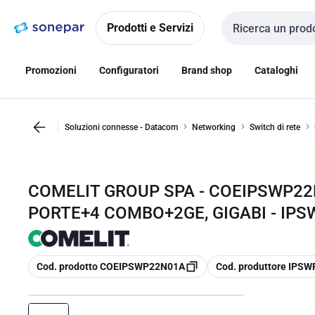
Vai alla
Vai
navigazione
alla
Prodotti e Servizi
Cerca input
pagina
Promozioni
Configuratori
Brand shop
Cataloghi
Soluzioni connesse - Datacom
Networking
Switch di rete
COMELIT GROUP SPA - COEIPSWP22
PORTE+4 COMBO+2GE, GIGABI - IP
copia
copia
Cod. prodotto COEIPSWP22N01A
Cod. produttore IPS