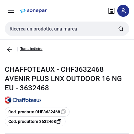
Vai alla
Vai
navigazione
alla
pagina
Cerca input
Torna indietro
CHAFFOTEAUX - CHF3632468
AVENIR PLUS LNX OUTDOOR 16 NG
EU - 3632468
copia
Cod. prodotto CHF3632468
copia
Cod. produttore 3632468