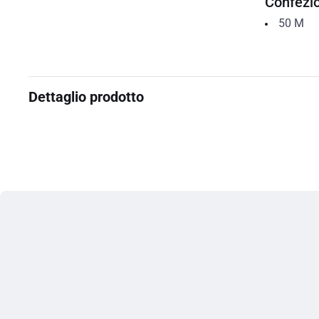
Confezi
50
M
Dettaglio prodotto