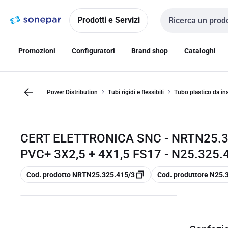
Vai alla
Vai
navigazione
alla
Prodotti e Servizi
Cerca input
pagina
Promozioni
Configuratori
Brand shop
Cataloghi
Power Distribution
Tubi rigidi e flessibili
Tubo plastico da ins
CERT ELETTRONICA SNC - NRTN25.32
PVC+ 3X2,5 + 4X1,5 FS17 - N25.325.
copia
copia
Cod. prodotto NRTN25.325.415/3
Cod. produttore N25.