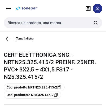
Vai alla
Vai
navigazione
alla
pagina
Cerca input
Torna indietro
CERT ELETTRONICA SNC -
NRTN25.325.415/2 PREINF. 25NER.
PVC+ 3X2,5 + 4X1,5 FS17 -
N25.325.415/2
copia
Cod. prodotto NRTN25.325.415/2
copia
Cod. produttore N25.325.415/2