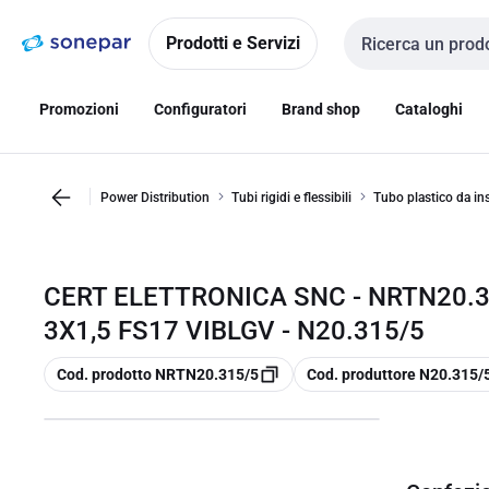
Vai alla
Vai
navigazione
alla
Prodotti e Servizi
Cerca input
pagina
Promozioni
Configuratori
Brand shop
Cataloghi
Power Distribution
Tubi rigidi e flessibili
Tubo plastico da ins
CERT ELETTRONICA SNC - NRTN20.3
3X1,5 FS17 VIBLGV - N20.315/5
copia
copia
Cod. prodotto NRTN20.315/5
Cod. produttore N20.315/