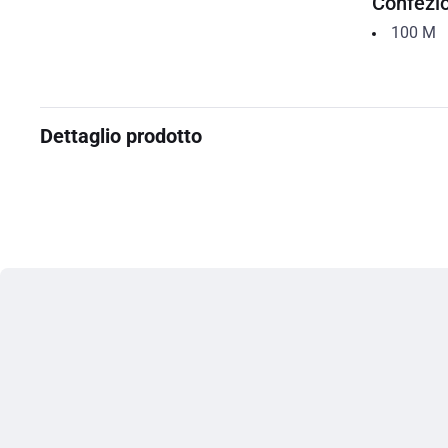
Confezi
100
M
Dettaglio prodotto