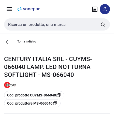
Vai alla
Vai
navigazione
alla
pagina
Cerca input
Torna indietro
CENTURY ITALIA SRL - CUYMS-
066040 LAMP. LED NOTTURNA
SOFTLIGHT - MS-066040
copia
Cod. prodotto CUYMS-066040
copia
Cod. produttore MS-066040