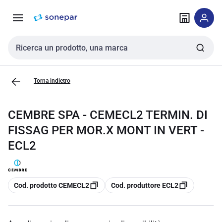
Vai alla
Vai
navigazione
alla
pagina
Cerca input
Torna indietro
CEMBRE SPA - CEMECL2 TERMIN. DI
FISSAG PER MOR.X MONT IN VERT -
ECL2
copia
copia
Cod. prodotto CEMECL2
Cod. produttore ECL2