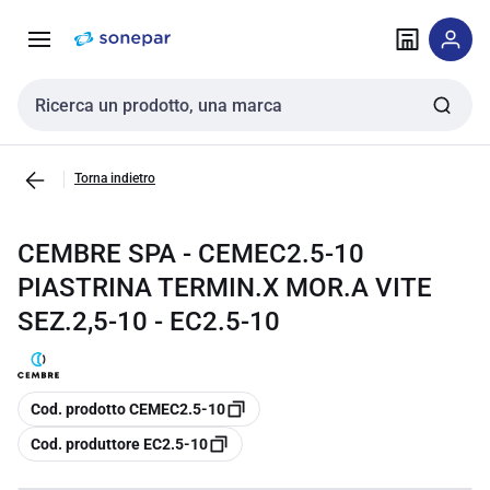
Vai alla
Vai
navigazione
alla
pagina
Cerca input
Torna indietro
CEMBRE SPA - CEMEC2.5-10
PIASTRINA TERMIN.X MOR.A VITE
SEZ.2,5-10 - EC2.5-10
copia
Cod. prodotto CEMEC2.5-10
copia
Cod. produttore EC2.5-10