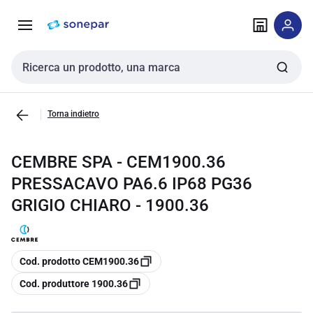
Vai alla
Vai
navigazione
alla
pagina
Cerca input
Torna indietro
CEMBRE SPA - CEM1900.36
PRESSACAVO PA6.6 IP68 PG36
GRIGIO CHIARO - 1900.36
copia
Cod. prodotto CEM1900.36
copia
Cod. produttore 1900.36