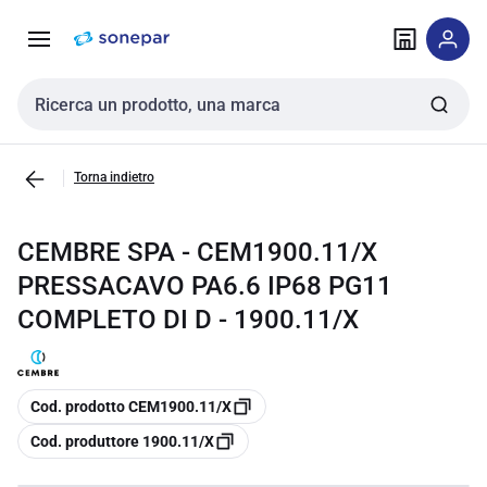
Vai alla
Vai
navigazione
alla
pagina
Cerca input
Torna indietro
CEMBRE SPA - CEM1900.11/X
PRESSACAVO PA6.6 IP68 PG11
COMPLETO DI D - 1900.11/X
copia
Cod. prodotto CEM1900.11/X
copia
Cod. produttore 1900.11/X