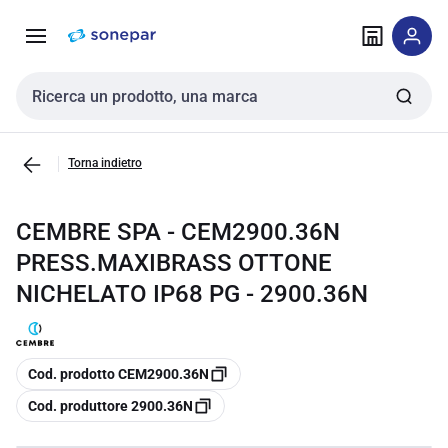
Vai alla
Vai
navigazione
alla
pagina
Cerca input
Torna indietro
CEMBRE SPA - CEM2900.36N
PRESS.MAXIBRASS OTTONE
NICHELATO IP68 PG - 2900.36N
copia
Cod. prodotto CEM2900.36N
copia
Cod. produttore 2900.36N