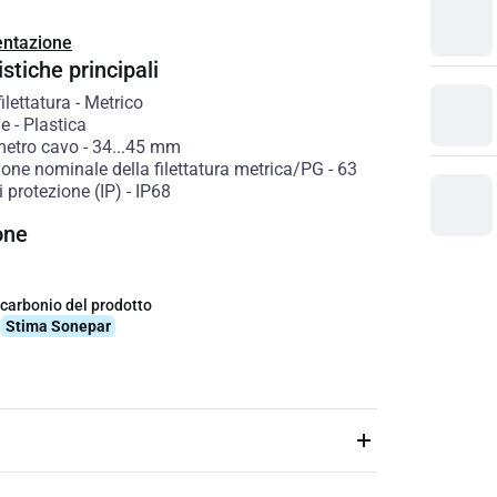
ntazione
stiche principali
filettatura
-
Metrico
le
-
Plastica
metro cavo
-
34...45
mm
one nominale della filettatura metrica/PG
-
63
 protezione (IP)
-
IP68
one
 carbonio del prodotto
q
Stima Sonepar