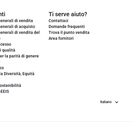
ti
Ti serve aiuto?
enerali di vendita
Contattaci
enerali di acquisto
Domande frequenti
enerali di vendita del
Trova il punto vendita
e
Area fornitori
ecesso
i qualità
er la parità di genere
o
cs
la Diversità, Equità
ostenibilità
GEEIS
Lingua