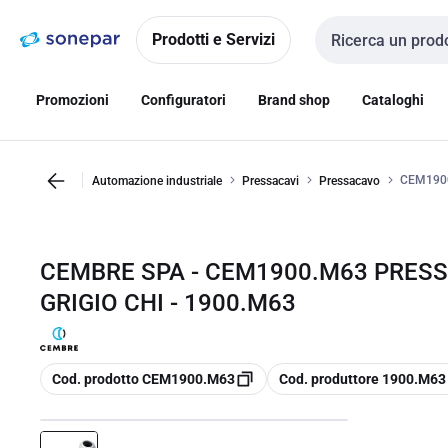
Vai alla
Vai
navigazione
alla
Prodotti e Servizi
Cerca input
pagina
Promozioni
Configuratori
Brand shop
Cataloghi
CEM1900
Automazione industriale
Pressacavi
Pressacavo
CEMBRE SPA - CEM1900.M63 PRESS
GRIGIO CHI - 1900.M63
copia
copia
Cod. prodotto CEM1900.M63
Cod. produttore 1900.M63