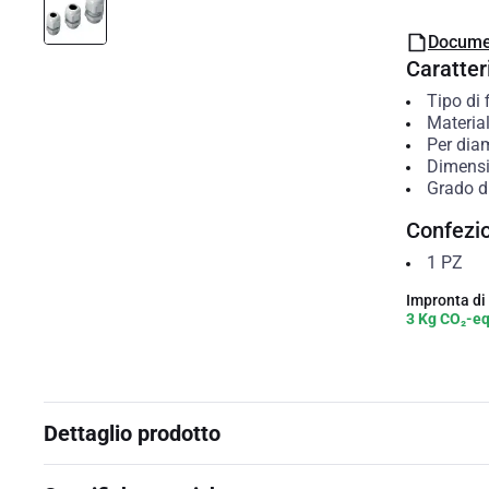
Docume
Caratteri
Tipo di 
Materia
Per dia
Dimensi
Grado di
Confezi
1
PZ
Impronta di
3 Kg CO₂-e
Dettaglio prodotto