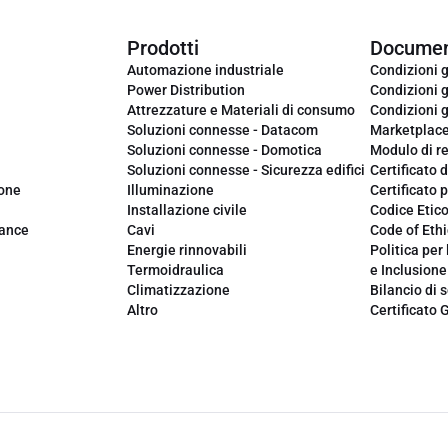
Prodotti
Documen
Automazione industriale
Condizioni g
Power Distribution
Condizioni g
Attrezzature e Materiali di consumo
Condizioni g
Soluzioni connesse - Datacom
Marketplac
Soluzioni connesse - Domotica
Modulo di r
Soluzioni connesse - Sicurezza edifici
Certificato d
ione
Illuminazione
Certificato p
Installazione civile
Codice Etic
iance
Cavi
Code of Ethi
Energie rinnovabili
Politica per 
Termoidraulica
e Inclusione
Climatizzazione
Bilancio di s
Altro
Certificato 