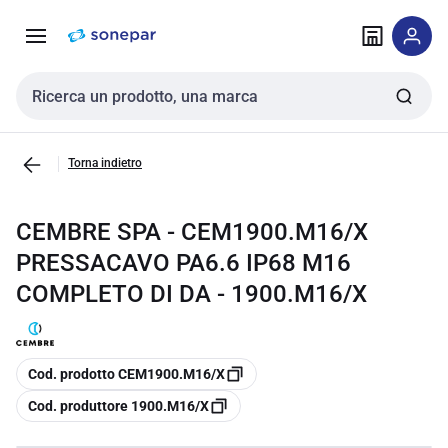
Vai alla
Vai
navigazione
alla
pagina
Cerca input
Torna indietro
CEMBRE SPA - CEM1900.M16/X
PRESSACAVO PA6.6 IP68 M16
COMPLETO DI DA - 1900.M16/X
copia
Cod. prodotto CEM1900.M16/X
copia
Cod. produttore 1900.M16/X